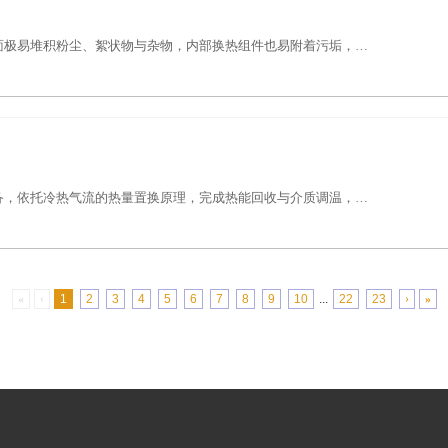
面极易堆积粉尘、絮状物与杂物，内部换热组件也易附着污垢，…
备，依托冷热气流的热量置换原理，完成热能回收与介质调温，…
«
‹
1
2
3
4
5
6
7
8
9
10
...
22
23
›
»